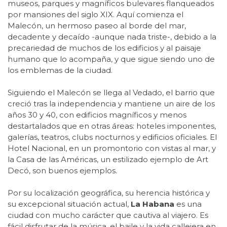
museos, parques y magníficos bulevares flanqueados
por mansiones del siglo XIX. Aquí comienza el
Malecón, un hermoso paseo al borde del mar,
decadente y decaído -aunque nada triste-, debido a la
precariedad de muchos de los edificios y al paisaje
humano que lo acompaña, y que sigue siendo uno de
los emblemas de la ciudad.
Siguiendo el Malecón se llega al Vedado, el barrio que
creció tras la independencia y mantiene un aire de los
años 30 y 40, con edificios magníficos y menos
destartalados que en otras áreas: hoteles imponentes,
galerías, teatros, clubs nocturnos y edificios oficiales. El
Hotel Nacional, en un promontorio con vistas al mar, y
la Casa de las Américas, un estilizado ejemplo de Art
Decó, son buenos ejemplos.
Por su localización geográfica, su herencia histórica y
su excepcional situación actual,
La Habana
es una
ciudad con mucho carácter que cautiva al viajero. Es
fácil disfrutar de la música, el baile y la vida callejera en