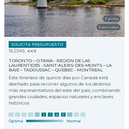
Familia
Esenciales
SOLICITA PRESUPUESTO
16 DÍAS
€€€
TORONTO – OTAWA - REGIÓN DE LAS
LAURENTIDES - SAINT-ALEXIS-DES-MONTS – LA
BAIE – TADOUSSAC – QUEBEC - MONTREAL
Este itinerario de quince días por Canadá está
diseñado para recorrer algunos de los destinos
más representativos del este del país, combinando
grandes ciudades, espacios naturales y enclaves
históricos.
E
F
M
A
M
J
J
A
S
O
N
D
Óptima
Normal