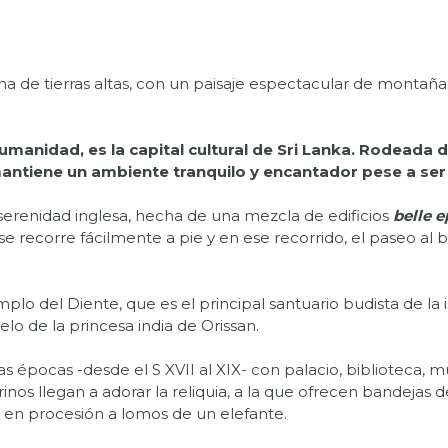
a zona de tierras altas, con un paisaje espectacular de mont
manidad, es la capital cultural de Sri Lanka. Rodeada de
ntiene un ambiente tranquilo y encantador pese a ser 
renidad inglesa, hecha de una mezcla de edificios
belle 
e recorre fácilmente a pie y en ese recorrido, el paseo al b
mplo del Diente, que es el principal santuario budista de la i
lo de la princesa india de Orissan.
tas épocas -desde el S XVII al XIX- con palacio, biblioteca,
os llegan a adorar la reliquia, a la que ofrecen bandejas d
da en procesión a lomos de un elefante.