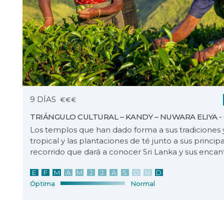
9 DÍAS
€€€
TRIÁNGULO CULTURAL – KANDY – NUWARA ELIYA 
Los templos que han dado forma a sus tradiciones y 
tropical y las plantaciones de té junto a sus princip
recorrido que dará a conocer Sri Lanka y sus encan
E
F
M
A
M
J
J
A
S
O
N
D
Óptima
Normal