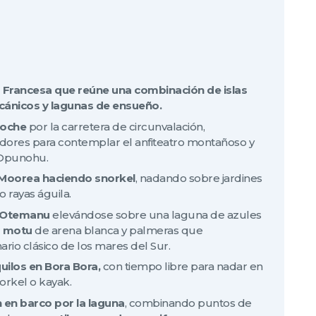
ia Francesa que reúne una combinación de islas
olcánicos y lagunas de ensueño.
coche
por la carretera de circunvalación,
dores para contemplar el anfiteatro montañoso y
 Opunohu.
 Moorea haciendo snorkel
, nadando sobre jardines
 rayas águila.
e Otemanu
elevándose sobre una laguna de azules
r
motu
de arena blanca y palmeras que
ario clásico de los mares del Sur.
uilos en Bora Bora,
con tiempo libre para nadar en
norkel o kayak.
 en barco por la laguna
, combinando puntos de