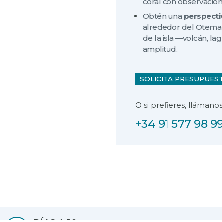
coral con observació
Obtén una
perspecti
alrededor del Oteman
de la isla —volcán, la
amplitud.
SOLICITA PRESUPUES
O si prefieres, llámanos
+34 91 577 98 9