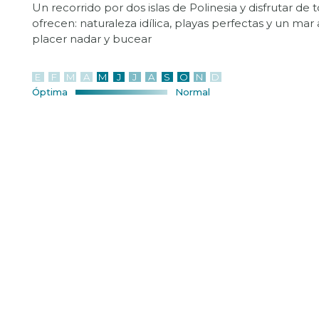
Un recorrido por dos islas de Polinesia y disfrutar de
ofrecen: naturaleza idílica, playas perfectas y un mar 
placer nadar y bucear
E
F
M
A
M
J
J
A
S
O
N
D
Óptima
Normal