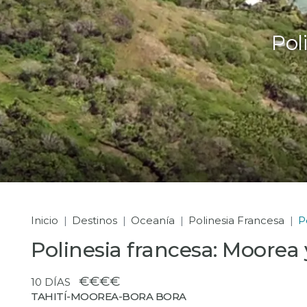
Pol
Inicio
Destinos
Oceanía
Polinesia Francesa
P
Polinesia francesa: Moorea
€€€€
10 DÍAS
TAHITÍ-MOOREA-BORA BORA