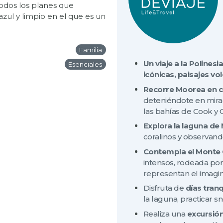
 todos los planes que
azul y limpio en el que es un
Familia
Un viaje a la Polines
Esenciales
icónicas, paisajes v
Recorre Moorea
en 
deteniéndote en mira
las bahías de Cook y
Explora la laguna de
coralinos y observando
Contempla el Mont
intensos, rodeada po
representan el imagin
Disfruta de
días tranq
la laguna, practicar s
Realiza una
excursión